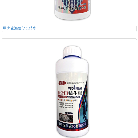
甲壳素海藻促长精华