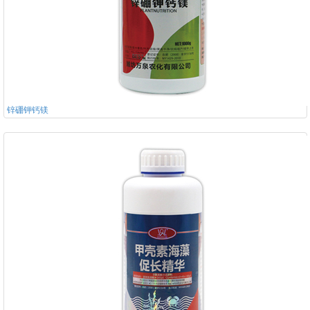
锌硼钾钙镁