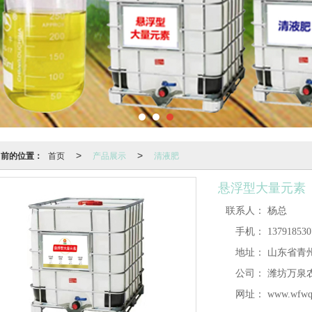
当前的位置：
首页
产品展示
清液肥
>
>
悬浮型大量元素
联系人：
杨总
手机：
137918530
地址：
山东省青
公司：
潍坊万泉
网址：
www.wfwq