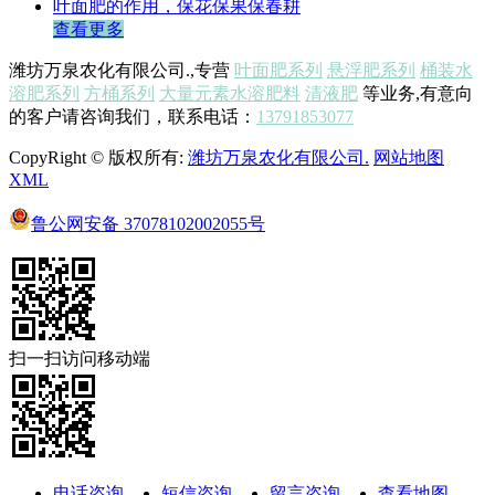
叶面肥的作用，保花保果保春耕
查看更多
潍坊万泉农化有限公司.,专营
叶面肥系列
悬浮肥系列
桶装水
溶肥系列
方桶系列
大量元素水溶肥料
清液肥
等业务,有意向
的客户请咨询我们，联系电话：
13791853077
CopyRight © 版权所有:
潍坊万泉农化有限公司.
网站地图
XML
鲁公网安备
37078102002055号
扫一扫访问移动端
电话咨询
短信咨询
留言咨询
查看地图