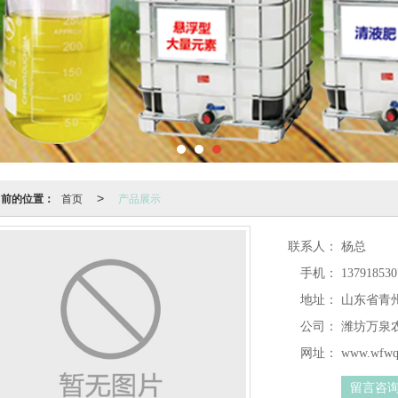
当前的位置：
首页
产品展示
>
联系人：
杨总
手机：
137918530
地址：
山东省青
公司：
潍坊万泉
网址：
www.wfwq
留言咨