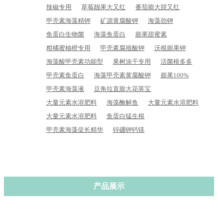
辣椒专用
草莓靓果大又红
番茄膨大甜又红
甲壳素海藻精钾
矿源黄腐酸钾
海藻劲钾
鱼蛋白生物菌
海藻鱼蛋白
膨果甜蜜素
柑橘蜜柚橙专用
甲壳素腐殖酸钾
沃根膨果钾
海藻酸甲壳素功能型
果树涂干专用
活菌根多多
甲壳素鱼蛋白
海藻甲壳素黄腐酸钾
膨果100%
甲壳素海藻液
豆角拉直膨大花荚宝
大量元素水溶肥料
海藻酶解鱼
大量元素水溶肥料
大量元素水溶肥料
鱼蛋白猛生根
甲壳素海藻促长精华
锌硼钾钙镁
产品展示