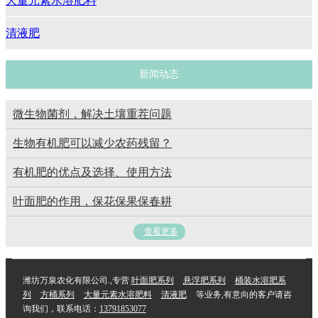
大量元素水溶肥料
清液肥
新闻动态
微生物菌剂，解决土壤重茬问题
生物有机肥可以减少农药残留？
有机肥的优点及选择、使用方法
叶面肥的作用，保花保果保春耕
查看更多
潍坊万泉农化有限公司.,专营
叶面肥系列
悬浮肥系列
桶装水溶肥系
列
方桶系列
大量元素水溶肥料
清液肥
等业务,有意向的客户请咨
询我们，联系电话：
13791853077